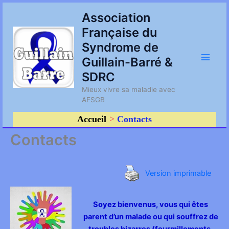
Aller
Main
Association
au
Française du
contenu
Men
Syndrome de
Guillain-Barré &
SDRC
Mieux vivre sa maladie avec
AFSGB
Accueil
Contacts
Contacts
Version imprimable
Soyez bienvenus, vous qui êtes
parent d’un malade ou qui souffrez de