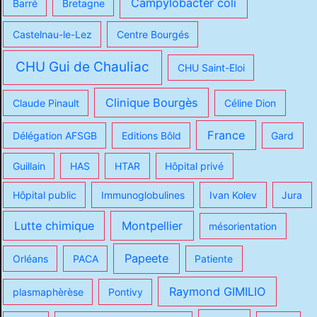
Campylobacter coli
Barré
Bretagne
Castelnau-le-Lez
Centre Bourgés
CHU Gui de Chauliac
CHU Saint-Eloi
Clinique Bourgès
Claude Pinault
Céline Dion
France
Délégation AFSGB
Editions Bôld
Gard
Guillain
HAS
HTAR
Hôpital privé
Hôpital public
Immunoglobulines
Ivan Kolev
Jura
Lutte chimique
Montpellier
mésorientation
Papeete
Orléans
PACA
Patiente
Raymond GIMILIO
plasmaphèrèse
Pontivy