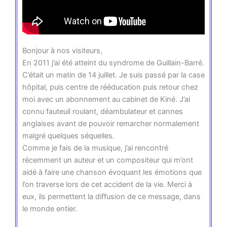
Bonjour à nos visiteurs,
En 2011 j’ai été atteint du syndrome de Guillain-Barré.
C’était un matin de 14 juillet. Je suis passé par la case
hôpital, puis centre de rééducation puis retour chez
moi avec un abonnement au cabinet de Kiné. J’ai
connu fauteuil roulant, déambulateur et cannes
anglaises avant de pouvoir remarcher normalement
malgré quelques séquelles.
Comme je fais de la musique, j’ai rencontré
récemment un auteur et un compositeur qui m’ont
aidé à faire une chanson évoquant les émotions que
l’on traverse lors de cet accident de la vie. Merci à
eux, ils permettent la diffusion de ce message, dans
le monde entier.