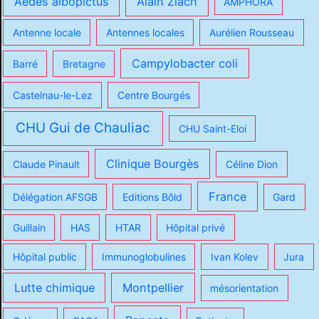
Aedes albopictus
Alain Ziach
AMPHORA
Antenne locale
Antennes locales
Aurélien Rousseau
Campylobacter coli
Barré
Bretagne
Castelnau-le-Lez
Centre Bourgés
CHU Gui de Chauliac
CHU Saint-Eloi
Clinique Bourgès
Claude Pinault
Céline Dion
France
Délégation AFSGB
Editions Bôld
Gard
Guillain
HAS
HTAR
Hôpital privé
Hôpital public
Immunoglobulines
Ivan Kolev
Jura
Lutte chimique
Montpellier
mésorientation