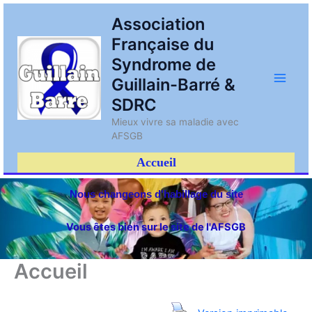
Aller
Main
Association
au
Française du
contenu
Men
Syndrome de
Guillain-Barré &
SDRC
Mieux vivre sa maladie avec
AFSGB
Accueil
Nous changeons d'habillage du site
Vous êtes bien sur le site de l'AFSGB
Accueil