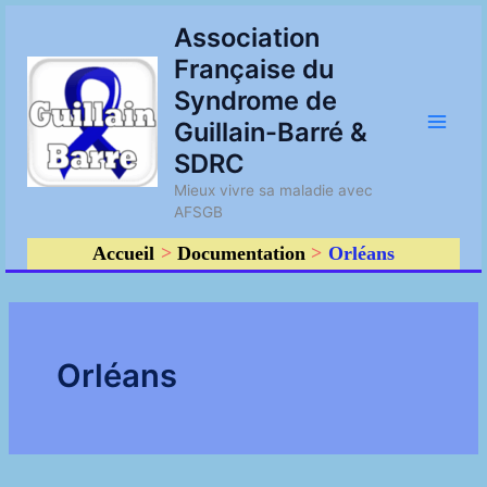
Aller
Main
Association
au
Française du
contenu
Men
Syndrome de
Guillain-Barré &
SDRC
Mieux vivre sa maladie avec
AFSGB
Accueil
Documentation
Orléans
Orléans