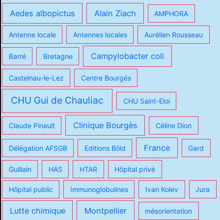
Aedes albopictus
Alain Ziach
AMPHORA
Antenne locale
Antennes locales
Aurélien Rousseau
Campylobacter coli
Barré
Bretagne
Castelnau-le-Lez
Centre Bourgés
CHU Gui de Chauliac
CHU Saint-Eloi
Clinique Bourgès
Claude Pinault
Céline Dion
France
Délégation AFSGB
Editions Bôld
Gard
Guillain
HAS
HTAR
Hôpital privé
Hôpital public
Immunoglobulines
Ivan Kolev
Jura
Lutte chimique
Montpellier
mésorientation