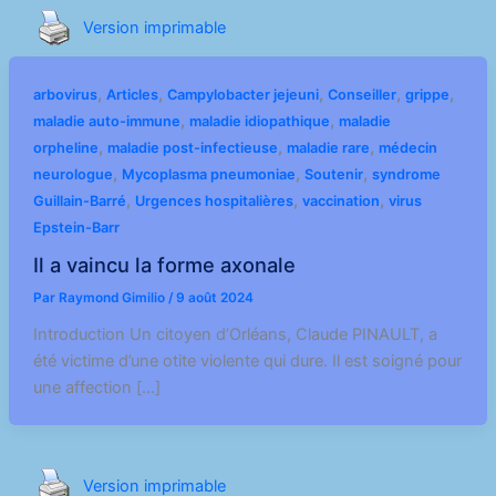
Version imprimable
,
,
,
,
,
arbovirus
Articles
Campylobacter jejeuni
Conseiller
grippe
,
,
maladie auto-immune
maladie idiopathique
maladie
,
,
,
orpheline
maladie post-infectieuse
maladie rare
médecin
,
,
,
neurologue
Mycoplasma pneumoniae
Soutenir
syndrome
,
,
,
Guillain-Barré
Urgences hospitalières
vaccination
virus
Epstein-Barr
Il a vaincu la forme axonale
Par
Raymond Gimilio
/
9 août 2024
Introduction Un citoyen d’Orléans, Claude PINAULT, a
été victime d’une otite violente qui dure. Il est soigné pour
une affection […]
Version imprimable