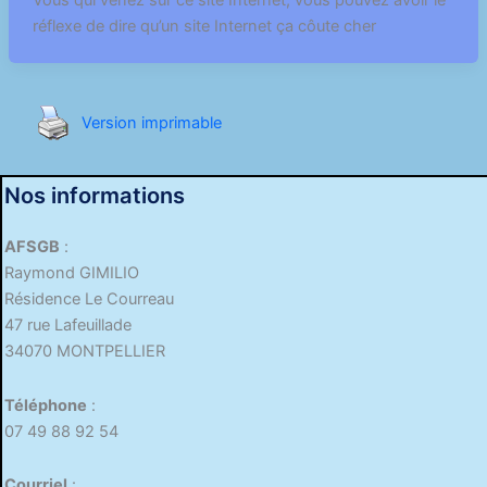
Vous qui venez sur ce site Internet, vous pouvez avoir le
réflexe de dire qu’un site Internet ça côute cher
Version imprimable
Nos informations
AFSGB
:
Raymond GIMILIO
Résidence Le Courreau
47 rue Lafeuillade
34070 MONTPELLIER
Téléphone
:
07 49 88 92 54
Courriel
: