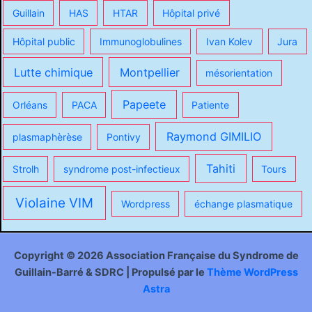
Guillain
HAS
HTAR
Hôpital privé
Hôpital public
Immunoglobulines
Ivan Kolev
Jura
Lutte chimique
Montpellier
mésorientation
Papeete
Orléans
PACA
Patiente
Raymond GIMILIO
plasmaphèrèse
Pontivy
Tahiti
Strolh
syndrome post-infectieux
Tours
Violaine VIM
Wordpress
échange plasmatique
Copyright © 2026 Association Française du Syndrome de
Guillain-Barré & SDRC | Propulsé par le
Thème WordPress
Astra