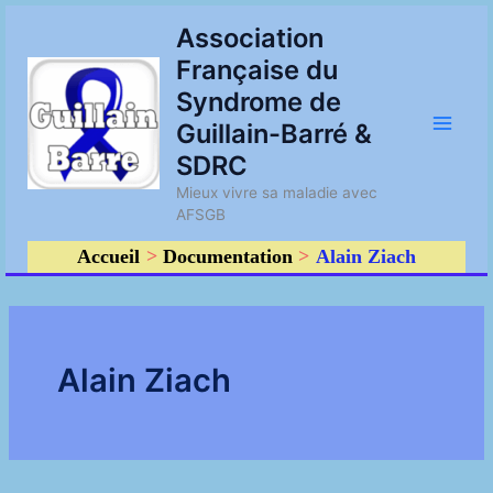
Aller
Main
Association
au
Française du
contenu
Men
Syndrome de
Guillain-Barré &
SDRC
Mieux vivre sa maladie avec
AFSGB
Accueil
Documentation
Alain Ziach
Alain Ziach