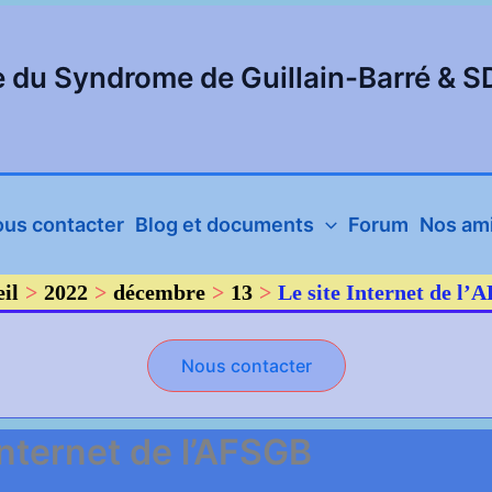
e du Syndrome de Guillain-Barré & 
us contacter
Blog et documents
Forum
Nos ami
il
2022
décembre
13
Le site Internet de l
Nous contacter
Internet de l’AFSGB