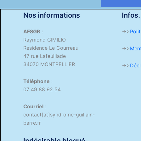
Nos informations
Infos.
AFSGB
:
->>
Poli
Raymond GIMILIO
Résidence Le Courreau
->>
Ment
47 rue Lafeuillade
34070 MONTPELLIER
->>
Décl
Téléphone
:
07 49 88 92 54
Courriel
:
contact[at]syndrome-guillain-
barre.fr
Indésirable bloqué