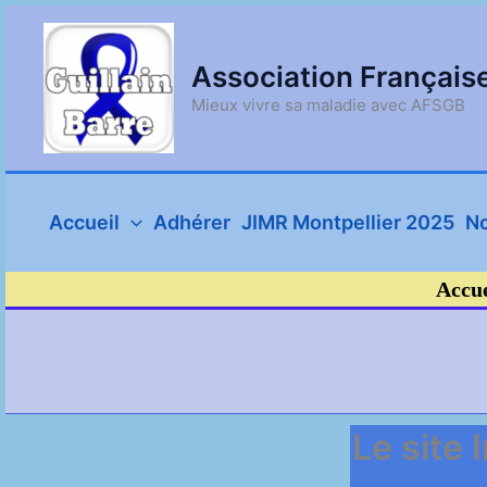
Aller
au
contenu
Association Français
Mieux vivre sa maladie avec AFSGB
Accueil
Adhérer
JIMR Montpellier 2025
No
Accue
Le site 