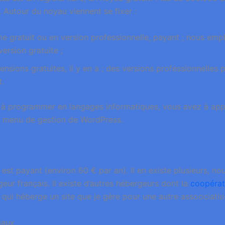
t. Autour du noyau viennent se fixer :
e gratuit ou en version professionnelle, payant ; nous em
ersion gratuite ;
ensions gratuites, il y en a ; des versions professionnelles
t.
 à programmer en langages informatiques, vous avez à app
e menu de gestion de WordPress.
 est payant (environ 60 € par an). Il en existe plusieurs, no
geur français. Il existe d’autres hébergeurs dont la
coopéra
qui héberge un site que je gère pour une autre assoociatio
iaux