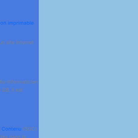
ion imprimable
n site Internet
io-Informaticien
GB. Il est
e Contenu
(SGC).
ites dans le