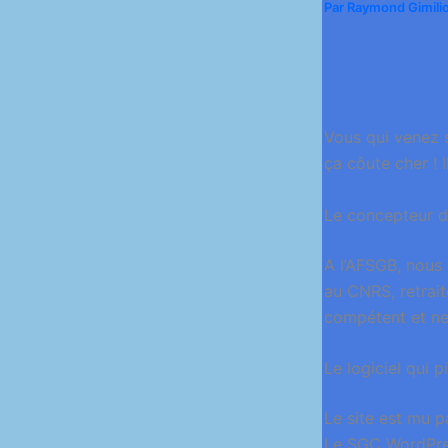
Par
Raymond Gimili
Vous qui venez s
ça côute cher ! I
Le concepteur d
A l’AFSGB, nous
au CNRS, retrait
compétent et ne
Le logiciel qui p
Le site est mu p
Le SGC WordPress