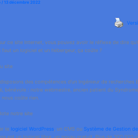
o
/
13 décembre 2022
Vers
ur ce site Internet, vous pouvez avoir le réflexe de dire qu’u
l faut un logiciel et un hébergeur, ça coûte ?
u site
 disposons des compétences d’un Ingénieur de recherches B
é, bénévole : notre webmestre, ancien patient du Syndrome 
 nous coûte rien.
ilote notre site
ar le
logiciel WordPress
, un CMS ou
Système de Gestion d
 est un logiciel libre, un noyau gratuit. Plus de 300.000 s