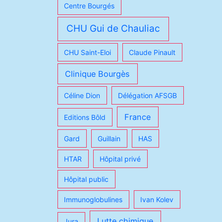
Centre Bourgés
CHU Gui de Chauliac
CHU Saint-Eloi
Claude Pinault
Clinique Bourgès
Céline Dion
Délégation AFSGB
France
Editions Bôld
Gard
Guillain
HAS
HTAR
Hôpital privé
Hôpital public
Immunoglobulines
Ivan Kolev
Lutte chimique
Jura