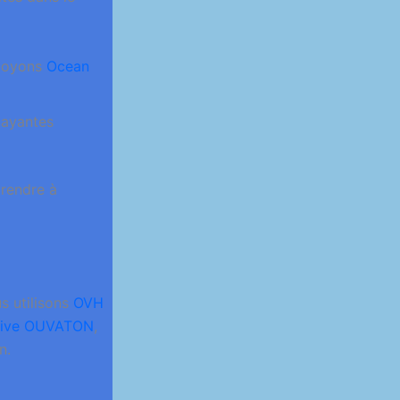
ployons
Ocean
 payantes
rendre à
us utilisons
OVH
tive OUVATON
,
n.