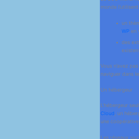
monde l’utilisen
un thèm
WP
en v
des ext
existen
Vous n’avez pas
naviguer dans l
Un hébergeur
L’hébergeur seul
Cloud
, un héber
une coopérative 
Les réseaux soc