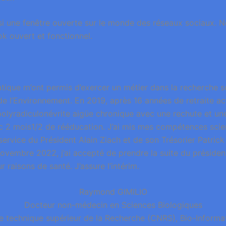
i une fenêtre ouverte sur le monde des réseaux sociaux. 
 ouvert et fonctionnel.
tique m’ont permis d’exercer un métier dans la recherche sc
de l’Environnement. En 2019, après 16 années de retraite acti
polyradiculonévrite aigüe chronique avec une rechute et un
c 2 mois1/2 de rééducation. J’ai mis mes compétences scien
service du Président Alain Ziach et de son Trésorier Patrick
ovembre 2022, j’ai accepté de prendre la suite du présiden
 raisons de santé. J’assure l’intérim.
Raymond GIMILIO
Docteur non-médecin en Sciences Biologiques
e technique supérieur de la Recherche (CNRS), Bio-Informat