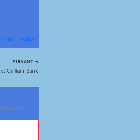
ion imprimable
SUIVANT
 et Guillain-Barré
diqués avec
*