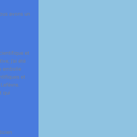
Nous avons un
ientifique et
ve, j’ai été
e embolie
tifiques et
 Lefèvre.
t qui
icien