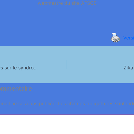
webmestre du site AFSGB
Vers
Les tables rondes sur le syndrome de Guillain-Barré
Zika
commentaire
mail ne sera pas publiée.
Les champs obligatoires sont in