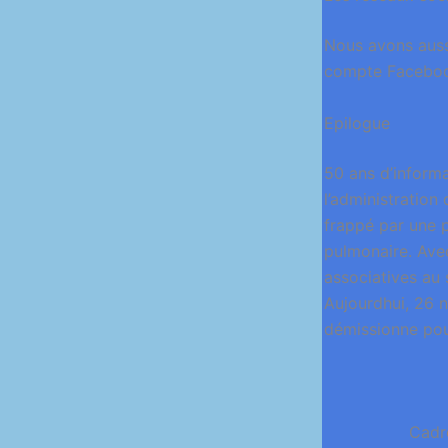
Nous avons auss
compte Facebook
Epilogue
50 ans d’informa
l’administration 
frappé par une 
pulmonaire. Ave
associatives au 
Aujourdhui, 26 n
démissionne pour
Cadr