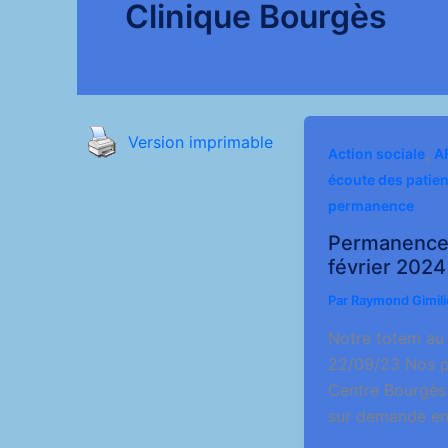
Clinique Bourgès
Version imprimable
,
Action sociale
A
écoute des patien
permanence
Permanence 
février 2024
Par
Raymond Gimil
Notre totem au
22/09/23 Nos p
Centre Bourgès 
sur demande en