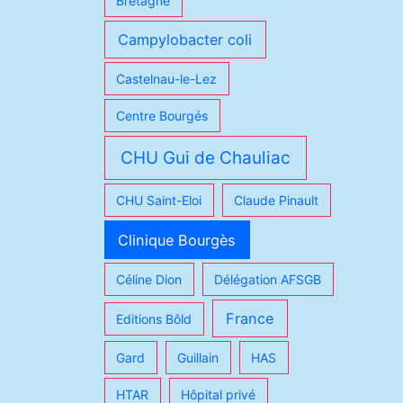
Bretagne
Campylobacter coli
Castelnau-le-Lez
Centre Bourgés
CHU Gui de Chauliac
CHU Saint-Eloi
Claude Pinault
Clinique Bourgès
Céline Dion
Délégation AFSGB
France
Editions Bôld
Gard
Guillain
HAS
HTAR
Hôpital privé