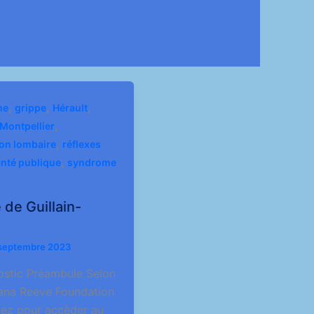
,
,
,
me
grippe
Hérault
,
Montpellier
,
on lombaire
réflexes
,
nté publique
syndrome
de Guillain-
septembre 2023
stic Préambule Selon
Dana Reeve Foundation
quez pour accèder au