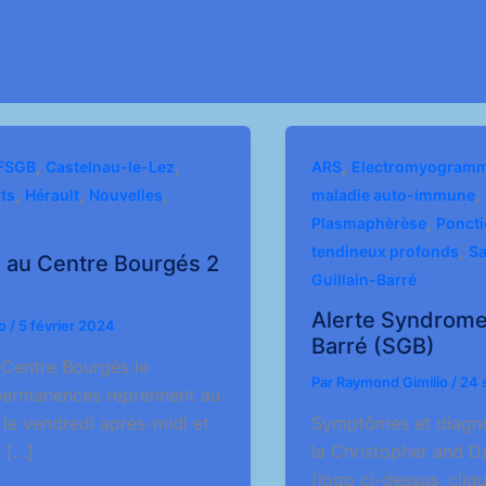
,
,
,
FSGB
Castelnau-le-Lez
ARS
Electromyogram
,
,
,
,
ts
Hérault
Nouvelles
maladie auto-immune
,
Plasmaphèrèse
Poncti
,
tendineux profonds
Sa
au Centre Bourgés 2
Guillain-Barré
Alerte Syndrome 
io
/
5 février 2024
Barré (SGB)
 Centre Bourgès le
Par
Raymond Gimilio
/
24 
ermanences reprennent au
le vendredi après-midi et
Symptômes et diagno
 […]
la Christopher and 
(logo ci-dessus, cli