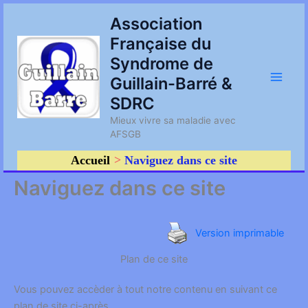
Aller
Main
Association
au
Française du
contenu
Men
Syndrome de
Guillain-Barré &
SDRC
Mieux vivre sa maladie avec
AFSGB
Accueil
Naviguez dans ce site
Naviguez dans ce site
Version imprimable
Plan de ce site
Vous pouvez accèder à tout notre contenu en suivant ce
plan de site ci-après