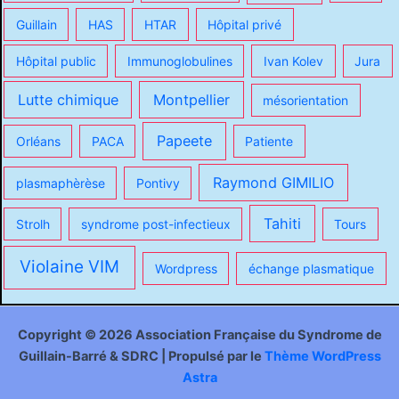
Guillain
HAS
HTAR
Hôpital privé
Hôpital public
Immunoglobulines
Ivan Kolev
Jura
Lutte chimique
Montpellier
mésorientation
Papeete
Orléans
PACA
Patiente
Raymond GIMILIO
plasmaphèrèse
Pontivy
Tahiti
Strolh
syndrome post-infectieux
Tours
Violaine VIM
Wordpress
échange plasmatique
Copyright © 2026 Association Française du Syndrome de
Guillain-Barré & SDRC | Propulsé par le
Thème WordPress
Astra