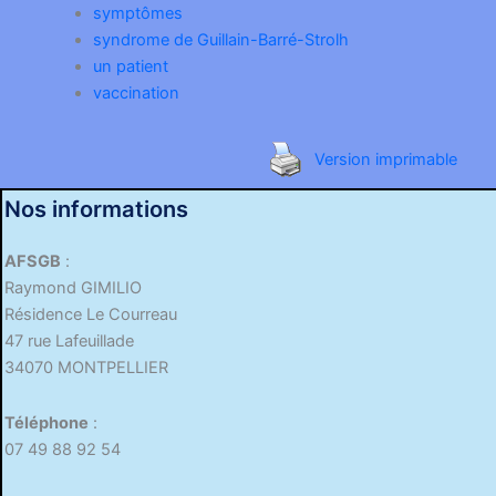
symptômes
syndrome de Guillain-Barré-Strolh
un patient
vaccination
Version imprimable
Nos informations
AFSGB
:
Raymond GIMILIO
Résidence Le Courreau
47 rue Lafeuillade
34070 MONTPELLIER
Téléphone
:
07 49 88 92 54