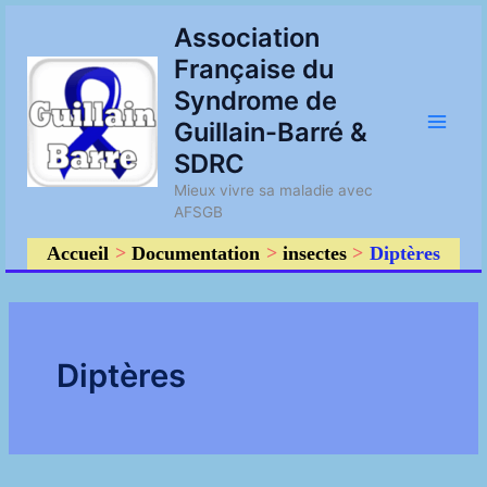
Aller
Main
Association
au
Française du
contenu
Men
Syndrome de
Guillain-Barré &
SDRC
Mieux vivre sa maladie avec
AFSGB
Accueil
Documentation
insectes
Diptères
Diptères