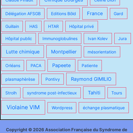
France
Délégation AFSGB
Editions Bôld
Gard
Guillain
HAS
HTAR
Hôpital privé
Hôpital public
Immunoglobulines
Ivan Kolev
Jura
Lutte chimique
Montpellier
mésorientation
Papeete
Orléans
PACA
Patiente
Raymond GIMILIO
plasmaphèrèse
Pontivy
Tahiti
Strolh
syndrome post-infectieux
Tours
Violaine VIM
Wordpress
échange plasmatique
Copyright © 2026 Association Française du Syndrome de