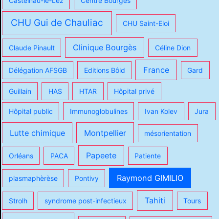
Castelnau-le-Lez
Centre Bourgés
CHU Gui de Chauliac
CHU Saint-Eloi
Clinique Bourgès
Claude Pinault
Céline Dion
France
Délégation AFSGB
Editions Bôld
Gard
Guillain
HAS
HTAR
Hôpital privé
Hôpital public
Immunoglobulines
Ivan Kolev
Jura
Lutte chimique
Montpellier
mésorientation
Papeete
Orléans
PACA
Patiente
Raymond GIMILIO
plasmaphèrèse
Pontivy
Tahiti
Strolh
syndrome post-infectieux
Tours