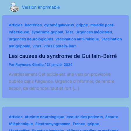
Version imprimable
,
,
,
,
Articles
bactéries
cytomégalovirus
grippe
maladie post-
,
,
,
,
infectieuse
syndrome grippal
Test
Urgences médicales
,
,
urgences neurologiques
vaccination anti-rabique
vaccination
,
,
antigrippale
virus
virus Epstein-Barr
Les causes du syndrome de Guillain-Barré
Par
Raymond Gimilio
/
27 janvier 2024
Avertissement Cet article est une version provisoire
publiée dans l’urgence. Urgence d’informer, de rendre
espoir, de dénoncer haut et fort […]
,
,
,
Articles
atteinte neurologique
écoute des patients
écoute
,
,
,
,
téléphonique
Electromyogramme
France
grippe
,
,
,
Montpellier
Ponction lombaire
réflexes tendineux profonds