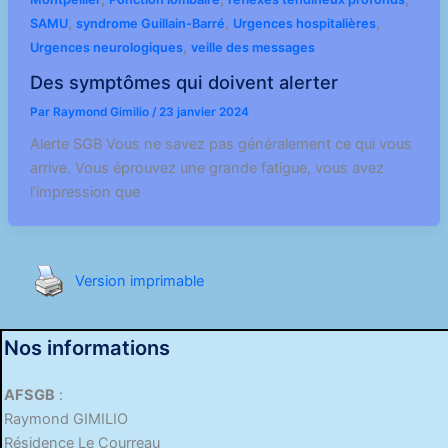
,
,
,
SAMU
syndrome Guillain-Barré
Urgences hospitalières
,
Urgences neurologiques
veille des messages
Des symptômes qui doivent alerter
Par
Raymond Gimilio
/
23 janvier 2024
Alerte SGB Vous ne savez pas généralement ce qui vous
arrive. Vous éprouvez une grande fatigue, vous avez
l’impression que
Version imprimable
Nos informations
AFSGB
:
Raymond GIMILIO
Résidence Le Courreau