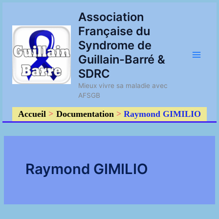
Aller
Main
Association
au
Française du
contenu
Men
Syndrome de
Guillain-Barré &
SDRC
Mieux vivre sa maladie avec
AFSGB
Accueil
Documentation
Raymond GIMILIO
Raymond GIMILIO