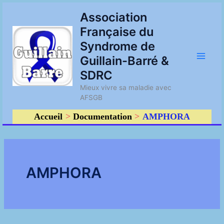
Aller
Main
Association
au
Française du
contenu
Men
Syndrome de
Guillain-Barré &
SDRC
Mieux vivre sa maladie avec
AFSGB
Accueil
Documentation
AMPHORA
AMPHORA