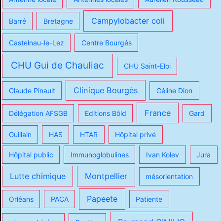
Campylobacter coli
Barré
Bretagne
Castelnau-le-Lez
Centre Bourgés
CHU Gui de Chauliac
CHU Saint-Eloi
Clinique Bourgès
Claude Pinault
Céline Dion
France
Délégation AFSGB
Editions Bôld
Gard
Guillain
HAS
HTAR
Hôpital privé
Hôpital public
Immunoglobulines
Ivan Kolev
Jura
Lutte chimique
Montpellier
mésorientation
Papeete
Orléans
PACA
Patiente