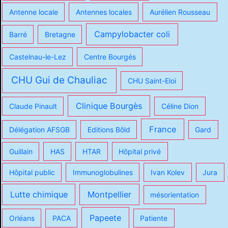
Antenne locale
Antennes locales
Aurélien Rousseau
Campylobacter coli
Barré
Bretagne
Castelnau-le-Lez
Centre Bourgés
CHU Gui de Chauliac
CHU Saint-Eloi
Clinique Bourgès
Claude Pinault
Céline Dion
France
Délégation AFSGB
Editions Bôld
Gard
Guillain
HAS
HTAR
Hôpital privé
Hôpital public
Immunoglobulines
Ivan Kolev
Jura
Lutte chimique
Montpellier
mésorientation
Papeete
Orléans
PACA
Patiente