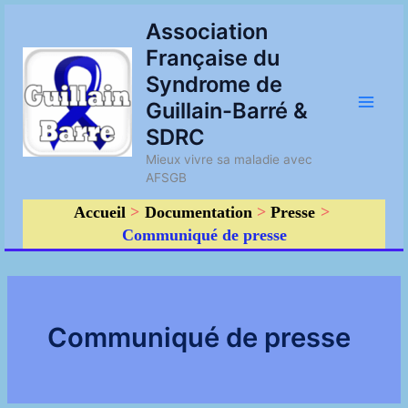
Aller
Main
Association
au
Française du
contenu
Men
Syndrome de
Guillain-Barré &
SDRC
Mieux vivre sa maladie avec
AFSGB
Accueil
Documentation
Presse
Communiqué de presse
Communiqué de presse