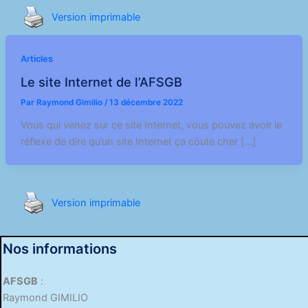
Version imprimable
Articles
Le site Internet de l’AFSGB
Par
Raymond Gimilio
/
13 décembre 2022
Vous qui venez sur ce site Internet, vous pouvez avoir le
réflexe de dire qu’un site Internet ça côute cher […]
Version imprimable
Nos informations
AFSGB
:
Raymond GIMILIO