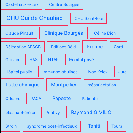
Castelnau-le-Lez
Centre Bourgés
CHU Gui de Chauliac
CHU Saint-Eloi
Clinique Bourgès
Claude Pinault
Céline Dion
France
Délégation AFSGB
Editions Bôld
Gard
Guillain
HAS
HTAR
Hôpital privé
Hôpital public
Immunoglobulines
Ivan Kolev
Jura
Lutte chimique
Montpellier
mésorientation
Papeete
Orléans
PACA
Patiente
Raymond GIMILIO
plasmaphèrèse
Pontivy
Tahiti
Strolh
syndrome post-infectieux
Tours