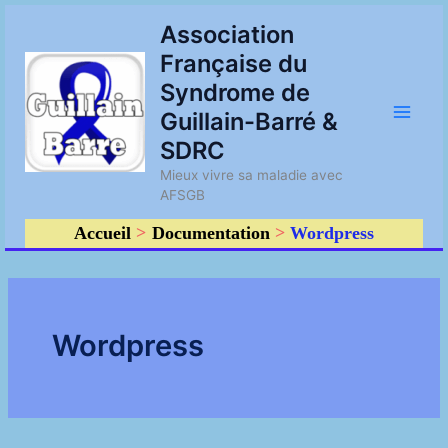
Aller
Main
Association
au
Française du
contenu
Men
Syndrome de
Guillain-Barré &
SDRC
Mieux vivre sa maladie avec
AFSGB
Accueil
Documentation
Wordpress
Wordpress