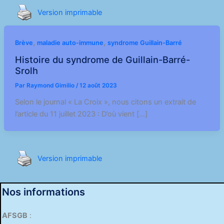
Version imprimable
,
,
Brève
maladie auto-immune
syndrome Guillain-Barré
Histoire du syndrome de Guillain-Barré-
Srolh
Par
Raymond Gimilio
/
12 août 2023
Selon le journal « La Croix », nous citons un extrait de
l’article du 11 juillet 2023 : D’où vient […]
Version imprimable
Nos informations
AFSGB
: