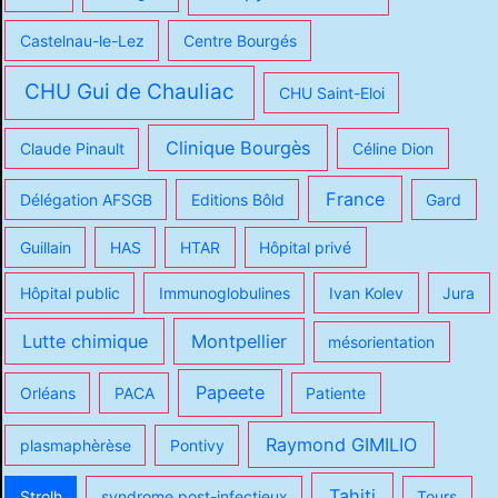
Castelnau-le-Lez
Centre Bourgés
CHU Gui de Chauliac
CHU Saint-Eloi
Clinique Bourgès
Claude Pinault
Céline Dion
France
Délégation AFSGB
Editions Bôld
Gard
Guillain
HAS
HTAR
Hôpital privé
Hôpital public
Immunoglobulines
Ivan Kolev
Jura
Lutte chimique
Montpellier
mésorientation
Papeete
Orléans
PACA
Patiente
Raymond GIMILIO
plasmaphèrèse
Pontivy
Tahiti
Strolh
syndrome post-infectieux
Tours