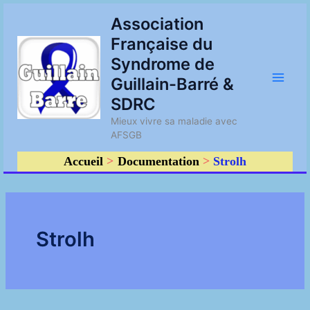
Aller
Main
Association
au
Française du
contenu
Men
Syndrome de
Guillain-Barré &
SDRC
Mieux vivre sa maladie avec
AFSGB
Accueil
Documentation
Strolh
Strolh