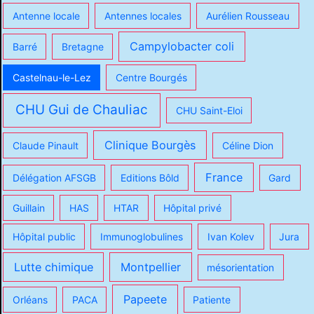
Antenne locale
Antennes locales
Aurélien Rousseau
Campylobacter coli
Barré
Bretagne
Castelnau-le-Lez
Centre Bourgés
CHU Gui de Chauliac
CHU Saint-Eloi
Clinique Bourgès
Claude Pinault
Céline Dion
France
Délégation AFSGB
Editions Bôld
Gard
Guillain
HAS
HTAR
Hôpital privé
Hôpital public
Immunoglobulines
Ivan Kolev
Jura
Lutte chimique
Montpellier
mésorientation
Papeete
Orléans
PACA
Patiente