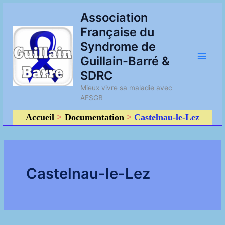
Aller
Main
Association
au
Française du
contenu
Men
Syndrome de
Guillain-Barré &
SDRC
Mieux vivre sa maladie avec
AFSGB
Accueil
Documentation
Castelnau-le-Lez
Castelnau-le-Lez