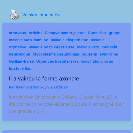
Version imprimable
,
,
,
,
,
arbovirus
Articles
Campylobacter jejeuni
Conseiller
grippe
,
,
maladie auto-immune
maladie idiopathique
maladie
,
,
,
orpheline
maladie post-infectieuse
maladie rare
médecin
,
,
,
neurologue
Mycoplasma pneumoniae
Soutenir
syndrome
,
,
,
Guillain-Barré
Urgences hospitalières
vaccination
virus
Epstein-Barr
Il a vaincu la forme axonale
Par
Raymond Gimilio
/
9 août 2024
Introduction Un citoyen d’Orléans, Claude PINAULT, a
été victime d’une otite violente qui dure. Il est soigné pour
une affection […]