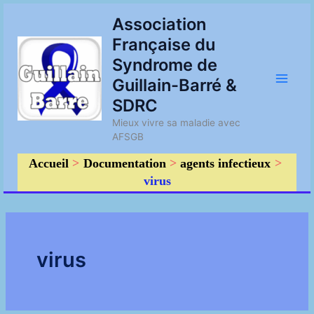
Aller
Main
Association
au
Française du
contenu
Men
Syndrome de
Guillain-Barré &
SDRC
Mieux vivre sa maladie avec
AFSGB
Accueil
Documentation
agents infectieux
virus
virus