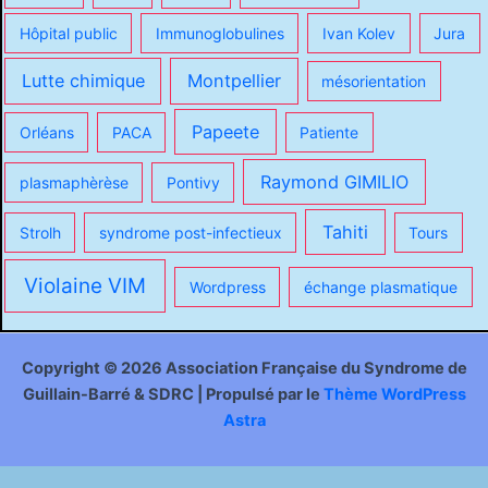
Hôpital public
Immunoglobulines
Ivan Kolev
Jura
Lutte chimique
Montpellier
mésorientation
Papeete
Orléans
PACA
Patiente
Raymond GIMILIO
plasmaphèrèse
Pontivy
Tahiti
Strolh
syndrome post-infectieux
Tours
Violaine VIM
Wordpress
échange plasmatique
Copyright © 2026 Association Française du Syndrome de
Guillain-Barré & SDRC | Propulsé par le
Thème WordPress
Astra