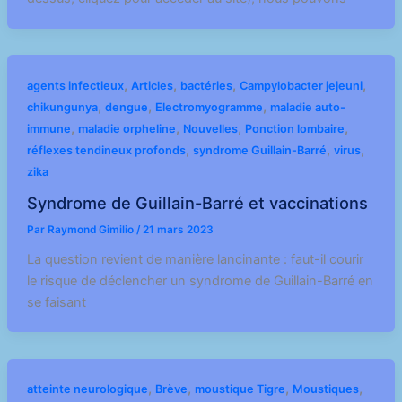
,
,
,
,
agents infectieux
Articles
bactéries
Campylobacter jejeuni
,
,
,
chikungunya
dengue
Electromyogramme
maladie auto-
,
,
,
,
immune
maladie orpheline
Nouvelles
Ponction lombaire
,
,
,
réflexes tendineux profonds
syndrome Guillain-Barré
virus
zika
Syndrome de Guillain-Barré et vaccinations
Par
Raymond Gimilio
/
21 mars 2023
La question revient de manière lancinante : faut-il courir
le risque de déclencher un syndrome de Guillain-Barré en
se faisant
,
,
,
,
atteinte neurologique
Brève
moustique Tigre
Moustiques