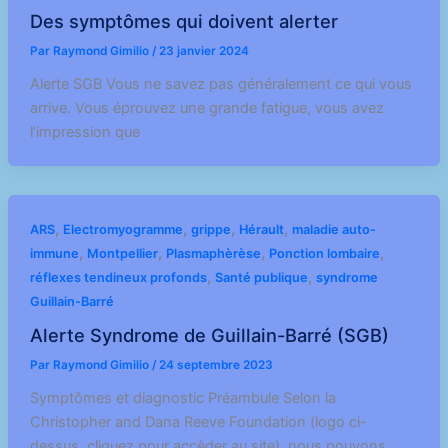
Des symptômes qui doivent alerter
Par
Raymond Gimilio
/
23 janvier 2024
Alerte SGB Vous ne savez pas généralement ce qui vous
arrive. Vous éprouvez une grande fatigue, vous avez
l’impression que
,
,
,
,
ARS
Electromyogramme
grippe
Hérault
maladie auto-
,
,
,
,
immune
Montpellier
Plasmaphèrèse
Ponction lombaire
,
,
réflexes tendineux profonds
Santé publique
syndrome
Guillain-Barré
Alerte Syndrome de Guillain-Barré (SGB)
Par
Raymond Gimilio
/
24 septembre 2023
Symptômes et diagnostic Préambule Selon la
Christopher and Dana Reeve Foundation (logo ci-
dessus, cliquez pour accèder au site), nous pouvons