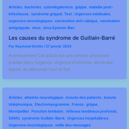
,
,
,
,
Articles
bactéries
cytomégalovirus
grippe
maladie post-
,
,
,
,
infectieuse
syndrome grippal
Test
Urgences médicales
,
,
urgences neurologiques
vaccination anti-rabique
vaccination
,
,
antigrippale
virus
virus Epstein-Barr
Les causes du syndrome de Guillain-Barré
Par
Raymond Gimilio
/
27 janvier 2024
Avertissement Cet article est une version provisoire
publiée dans l’urgence. Urgence d’informer, de rendre
espoir, de dénoncer haut et fort
,
,
,
Articles
atteinte neurologique
écoute des patients
écoute
,
,
,
,
téléphonique
Electromyogramme
France
grippe
,
,
,
Montpellier
Ponction lombaire
réflexes tendineux profonds
,
,
,
SAMU
syndrome Guillain-Barré
Urgences hospitalières
,
Urgences neurologiques
veille des messages