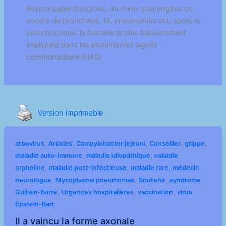
Responsable d’angines, de rhino-pharyngites ou
encore de bronchites, M. pneumoniae est, après le
pneumocoque, la bactérie la plus fréquemment
impliquée dans les pneumonies aiguës
communautaire (HAS)
Version imprimable
,
,
,
,
,
arbovirus
Articles
Campylobacter jejeuni
Conseiller
grippe
,
,
maladie auto-immune
maladie idiopathique
maladie
,
,
,
orpheline
maladie post-infectieuse
maladie rare
médecin
,
,
,
neurologue
Mycoplasma pneumoniae
Soutenir
syndrome
,
,
,
Guillain-Barré
Urgences hospitalières
vaccination
virus
Epstein-Barr
Il a vaincu la forme axonale