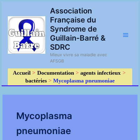
Aller
Main
Association
au
Française du
contenu
Men
Syndrome de
Guillain-Barré &
SDRC
Mieux vivre sa maladie avec
AFSGB
Accueil
Documentation
agents infectieux
bactéries
Mycoplasma pneumoniae
Mycoplasma
pneumoniae