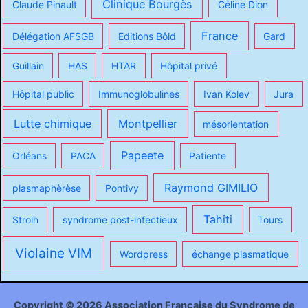
Clinique Bourgès
Claude Pinault
Céline Dion
France
Délégation AFSGB
Editions Bôld
Gard
Guillain
HAS
HTAR
Hôpital privé
Hôpital public
Immunoglobulines
Ivan Kolev
Jura
Lutte chimique
Montpellier
mésorientation
Papeete
Orléans
PACA
Patiente
Raymond GIMILIO
plasmaphèrèse
Pontivy
Tahiti
Strolh
syndrome post-infectieux
Tours
Violaine VIM
Wordpress
échange plasmatique
Copyright © 2026 Association Française du Syndrome de