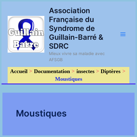
Aller
Main
Association
au
Française du
contenu
Men
Syndrome de
Guillain-Barré &
SDRC
Mieux vivre sa maladie avec
AFSGB
Accueil
Documentation
insectes
Diptères
Moustiques
Moustiques