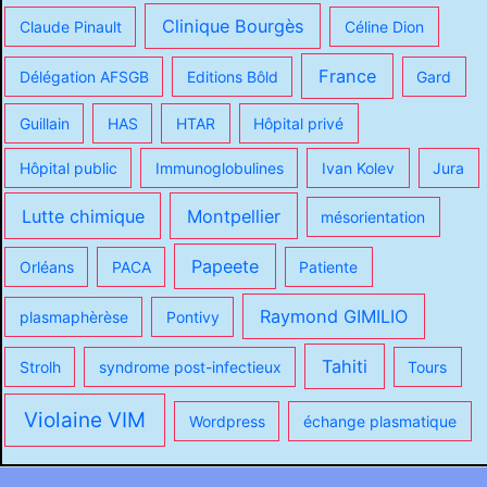
Clinique Bourgès
Claude Pinault
Céline Dion
France
Délégation AFSGB
Editions Bôld
Gard
Guillain
HAS
HTAR
Hôpital privé
Hôpital public
Immunoglobulines
Ivan Kolev
Jura
Lutte chimique
Montpellier
mésorientation
Papeete
Orléans
PACA
Patiente
Raymond GIMILIO
plasmaphèrèse
Pontivy
Tahiti
Strolh
syndrome post-infectieux
Tours
Violaine VIM
Wordpress
échange plasmatique