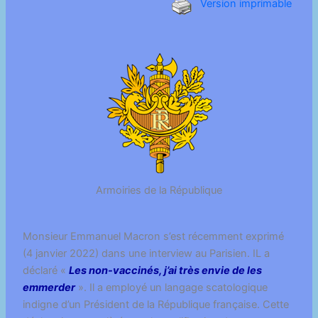
Version imprimable
Armoiries de la République
Monsieur Emmanuel Macron s’est récemment exprimé
(4 janvier 2022) dans une interview au Parisien. IL a
déclaré «
Les non-vaccinés, j’ai très envie de les
emmerder
». Il a employé un langage scatologique
indigne d’un Président de la République française. Cette