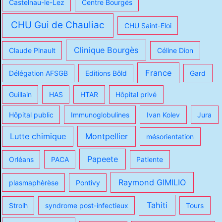
Castelnau-le-Lez
Centre Bourgés
CHU Gui de Chauliac
CHU Saint-Eloi
Clinique Bourgès
Claude Pinault
Céline Dion
France
Délégation AFSGB
Editions Bôld
Gard
Guillain
HAS
HTAR
Hôpital privé
Hôpital public
Immunoglobulines
Ivan Kolev
Jura
Lutte chimique
Montpellier
mésorientation
Papeete
Orléans
PACA
Patiente
Raymond GIMILIO
plasmaphèrèse
Pontivy
Tahiti
Strolh
syndrome post-infectieux
Tours