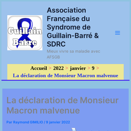
Aller
Main
Association
au
Française du
contenu
Men
Syndrome de
Guillain-Barré &
SDRC
Mieux vivre sa maladie avec
AFSGB
Accueil
2022
janvier
9
La déclaration de Monsieur Macron malvenue
La déclaration de Monsieur
Macron malvenue
Par
Raymond GIMILIO
/
9 janvier 2022