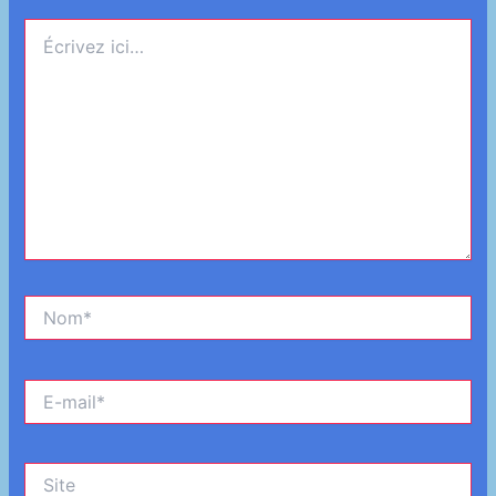
Écrivez
ici…
Nom*
E-
mail*
Site