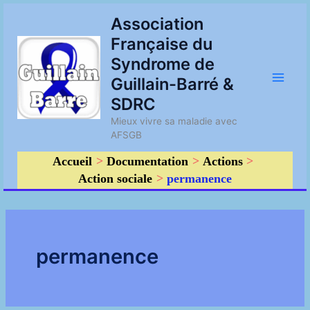
Aller
Main
Association
au
Française du
contenu
Men
Syndrome de
Guillain-Barré &
SDRC
Mieux vivre sa maladie avec
AFSGB
Accueil
Documentation
Actions
Action sociale
permanence
permanence