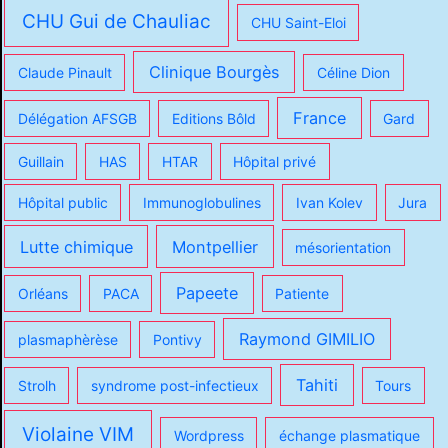
CHU Gui de Chauliac
CHU Saint-Eloi
Clinique Bourgès
Claude Pinault
Céline Dion
France
Délégation AFSGB
Editions Bôld
Gard
Guillain
HAS
HTAR
Hôpital privé
Hôpital public
Immunoglobulines
Ivan Kolev
Jura
Lutte chimique
Montpellier
mésorientation
Papeete
Orléans
PACA
Patiente
Raymond GIMILIO
plasmaphèrèse
Pontivy
Tahiti
Strolh
syndrome post-infectieux
Tours
Violaine VIM
Wordpress
échange plasmatique