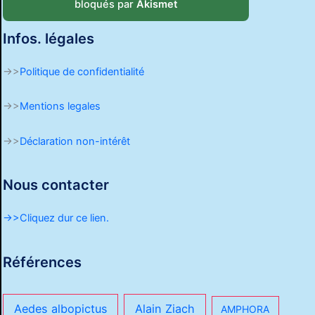
bloqués par
Akismet
Infos. légales
->>
Politique de confidentialité
->>
Mentions legales
->>
Déclaration non-intérêt
Nous contacter
->>Cliquez dur ce lien.
Références
Aedes albopictus
Alain Ziach
AMPHORA