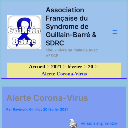
Aller
Main
Association
au
Française du
contenu
Men
Syndrome de
Guillain-Barré &
SDRC
Mieux vivre sa maladie avec
AFSGB
Accueil
2021
février
20
Alerte Corona-Virus
Alerte Corona-Virus
Par
Raymond Gimilio
/
20 février 2021
Version imprimable