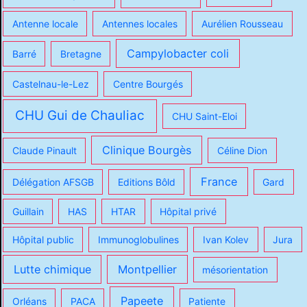
Antenne locale
Antennes locales
Aurélien Rousseau
Campylobacter coli
Barré
Bretagne
Castelnau-le-Lez
Centre Bourgés
CHU Gui de Chauliac
CHU Saint-Eloi
Clinique Bourgès
Claude Pinault
Céline Dion
France
Délégation AFSGB
Editions Bôld
Gard
Guillain
HAS
HTAR
Hôpital privé
Hôpital public
Immunoglobulines
Ivan Kolev
Jura
Lutte chimique
Montpellier
mésorientation
Papeete
Orléans
PACA
Patiente