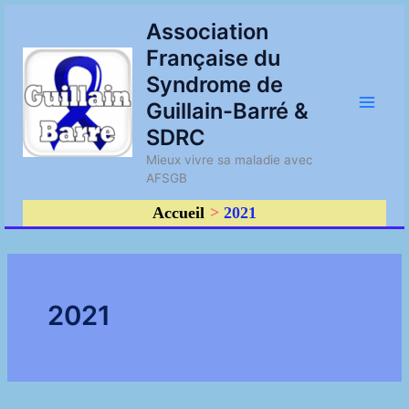
Aller
Main
Association
au
Française du
contenu
Men
Syndrome de
Guillain-Barré &
SDRC
Mieux vivre sa maladie avec
AFSGB
Accueil
2021
2021