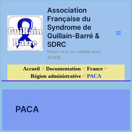
Aller
Main
Association
au
Française du
contenu
Men
Syndrome de
Guillain-Barré &
SDRC
Mieux vivre sa maladie avec
AFSGB
Accueil
Documentation
France
Région administrative
PACA
PACA