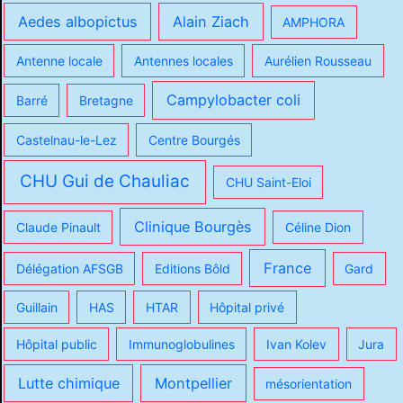
Aedes albopictus
Alain Ziach
AMPHORA
Antenne locale
Antennes locales
Aurélien Rousseau
Campylobacter coli
Barré
Bretagne
Castelnau-le-Lez
Centre Bourgés
CHU Gui de Chauliac
CHU Saint-Eloi
Clinique Bourgès
Claude Pinault
Céline Dion
France
Délégation AFSGB
Editions Bôld
Gard
Guillain
HAS
HTAR
Hôpital privé
Hôpital public
Immunoglobulines
Ivan Kolev
Jura
Lutte chimique
Montpellier
mésorientation