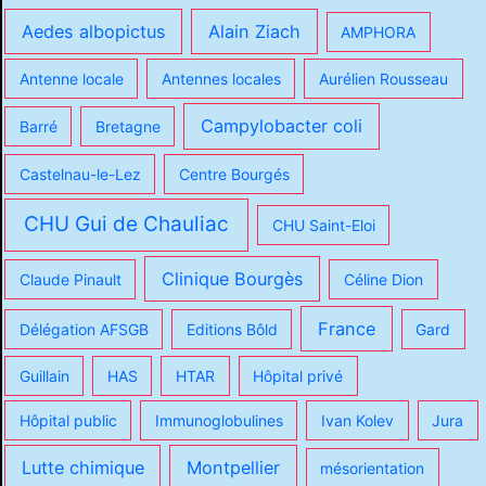
Aedes albopictus
Alain Ziach
AMPHORA
Antenne locale
Antennes locales
Aurélien Rousseau
Campylobacter coli
Barré
Bretagne
Castelnau-le-Lez
Centre Bourgés
CHU Gui de Chauliac
CHU Saint-Eloi
Clinique Bourgès
Claude Pinault
Céline Dion
France
Délégation AFSGB
Editions Bôld
Gard
Guillain
HAS
HTAR
Hôpital privé
Hôpital public
Immunoglobulines
Ivan Kolev
Jura
Lutte chimique
Montpellier
mésorientation