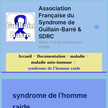
Aller
Main
Association
au
Française du
contenu
Men
Syndrome de
Guillain-Barré &
SDRC
Mieux vivre sa maladie avec
AFSGB
Accueil
Documentation
maladie
maladie auto-immune
syndrome de l’homme raide
syndrome de l’homme
raide