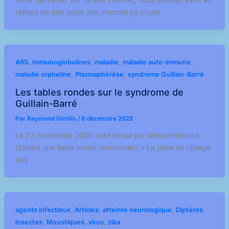
Vous qui venez sur ce site Internet, vous pouvez avoir le
réflexe de dire qu’un site Internet ça côute
,
,
,
,
ARS
Immunoglobulines
maladie
maladie auto-immune
,
,
maladie orpheline
Plasmaphèrèse
syndrome Guillain-Barré
Les tables rondes sur le syndrome de
Guillain-Barré
Par
Raymond Gimilio
/
6 décembre 2022
Le 23 novembre 2020 s’est tenue par téléconférence
(zoom) une table ronde concernant « La prise en charge
des
,
,
,
,
agents infectieux
Articles
atteinte neurologique
Diptères
,
,
,
insectes
Moustiques
virus
zika