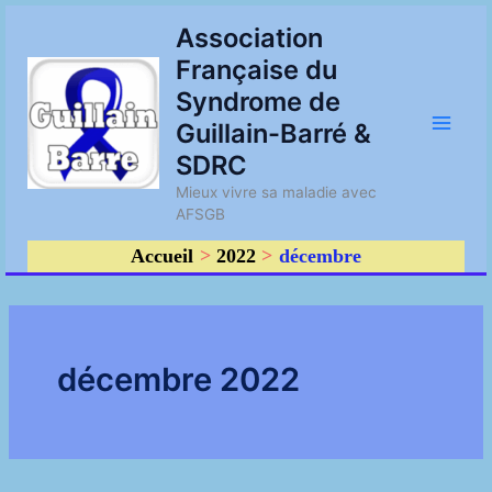
Aller
Main
Association
au
Française du
contenu
Men
Syndrome de
Guillain-Barré &
SDRC
Mieux vivre sa maladie avec
AFSGB
Accueil
2022
décembre
décembre 2022