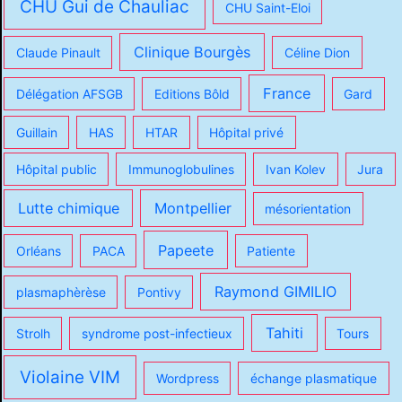
CHU Gui de Chauliac
CHU Saint-Eloi
Clinique Bourgès
Claude Pinault
Céline Dion
France
Délégation AFSGB
Editions Bôld
Gard
Guillain
HAS
HTAR
Hôpital privé
Hôpital public
Immunoglobulines
Ivan Kolev
Jura
Lutte chimique
Montpellier
mésorientation
Papeete
Orléans
PACA
Patiente
Raymond GIMILIO
plasmaphèrèse
Pontivy
Tahiti
Strolh
syndrome post-infectieux
Tours
Violaine VIM
Wordpress
échange plasmatique