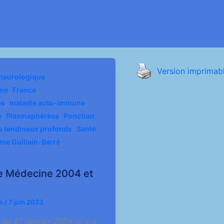
Version imprimab
,
 neurologique
,
,
me
France
,
,
es
maladie auto-immune
,
,
e
Plasmaphèrèse
Ponction
,
es tendineux profonds
Santé
,
me Guillain-Barré
e Médecine 2004 et
io
/
7 juin 2023
du 27 janvier 2004 (il y a