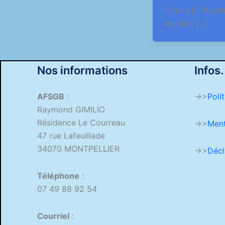
19 ans !), l’Aca
le point […]
Nos informations
Infos.
AFSGB
:
->>
Poli
Raymond GIMILIO
Résidence Le Courreau
->>
Ment
47 rue Lafeuillade
34070 MONTPELLIER
->>
Décl
Téléphone
:
07 49 88 92 54
Courriel
: