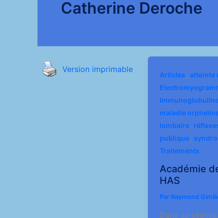
Catherine Deroche
Version imprimable
,
Articles
atteinte
Electromyogram
Immunoglobulin
maladie orphelin
,
lombaire
réflex
,
publique
syndro
Traitements
Académie d
HAS
Par
Raymond Gimil
Dans sa séance 