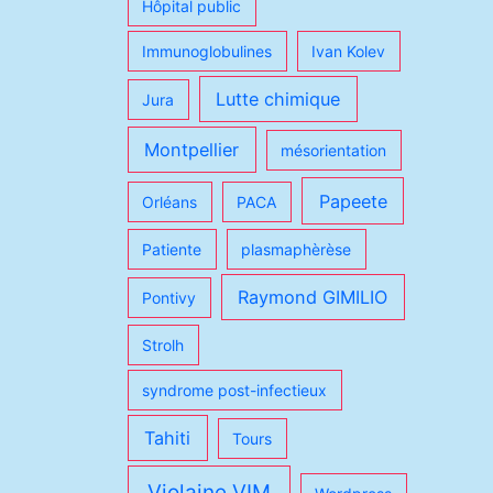
Hôpital public
Immunoglobulines
Ivan Kolev
Lutte chimique
Jura
Montpellier
mésorientation
Papeete
Orléans
PACA
Patiente
plasmaphèrèse
Raymond GIMILIO
Pontivy
Strolh
syndrome post-infectieux
Tahiti
Tours
Violaine VIM