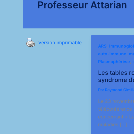
Professeur Attarian
Version imprimable
,
ARS
Immunoglob
,
auto-immune
ma
,
Plasmaphèrèse
Les tables r
syndrome de
Par
Raymond Gimil
Le 23 novembre
téléconférence
concernant « La
maladies […]