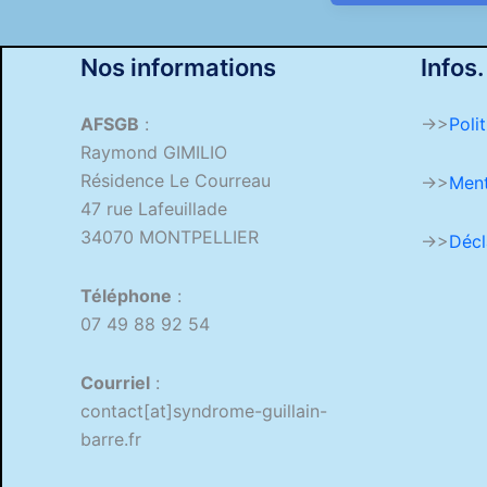
Nos informations
Infos.
AFSGB
:
->>
Poli
Raymond GIMILIO
Résidence Le Courreau
->>
Ment
47 rue Lafeuillade
34070 MONTPELLIER
->>
Décl
Téléphone
:
07 49 88 92 54
Courriel
:
contact[at]syndrome-guillain-
barre.fr