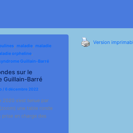
Version imprimab
,
,
ulines
maladie
maladie
,
ladie orpheline
syndrome Guillain-Barré
ondes sur le
 Guillain-Barré
io
/
6 décembre 2022
 2020 s’est tenue par
 (zoom) une table ronde
 prise en charge des