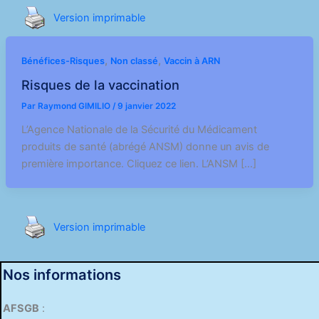
Version imprimable
,
,
Bénéfices-Risques
Non classé
Vaccin à ARN
Risques de la vaccination
Par
Raymond GIMILIO
/
9 janvier 2022
L’Agence Nationale de la Sécurité du Médicament
produits de santé (abrégé ANSM) donne un avis de
première importance. Cliquez ce lien. L’ANSM […]
Version imprimable
Nos informations
AFSGB
: