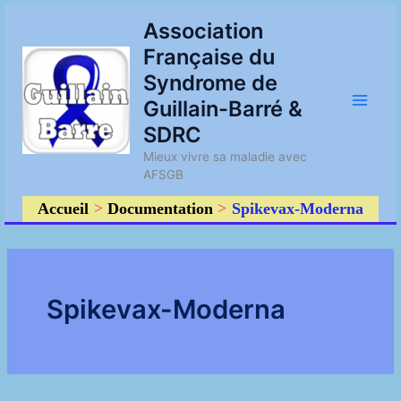
Aller
Main
Association
au
Française du
contenu
Men
Syndrome de
Guillain-Barré &
SDRC
Mieux vivre sa maladie avec
AFSGB
Accueil
Documentation
Spikevax-Moderna
Spikevax-Moderna