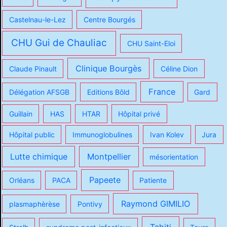
Castelnau-le-Lez
Centre Bourgés
CHU Gui de Chauliac
CHU Saint-Eloi
Clinique Bourgès
Claude Pinault
Céline Dion
France
Délégation AFSGB
Editions Bôld
Gard
Guillain
HAS
HTAR
Hôpital privé
Hôpital public
Immunoglobulines
Ivan Kolev
Jura
Lutte chimique
Montpellier
mésorientation
Papeete
Orléans
PACA
Patiente
Raymond GIMILIO
plasmaphèrèse
Pontivy
Tahiti